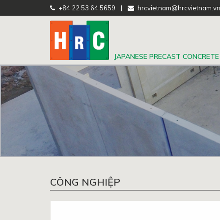
+84 22 53 64 5659
|
hrcvietnam@hrcvietnam.v
JAPANESE PRECAST CONCRETE
CÔNG NGHIỆP