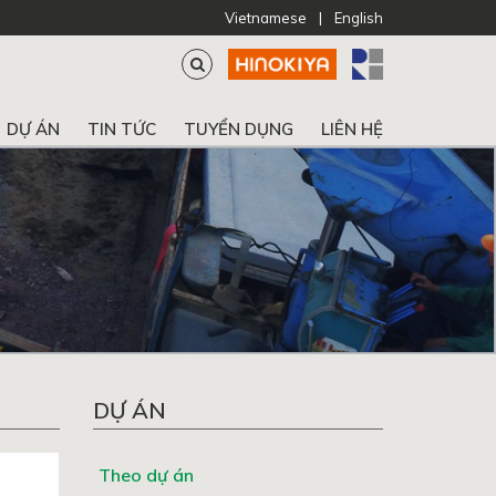
Vietnamese
|
English
DỰ ÁN
TIN TỨC
TUYỂN DỤNG
LIÊN HỆ
DỰ ÁN
Theo dự án