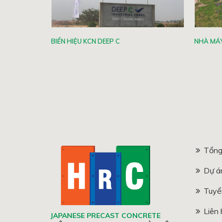
TPRESTO...
BIỂN HIỆU KCN DEEP C
NHÀ MÁY
Tổng
Dự á
Tuyể
Liên 
JAPANESE PRECAST CONCRETE