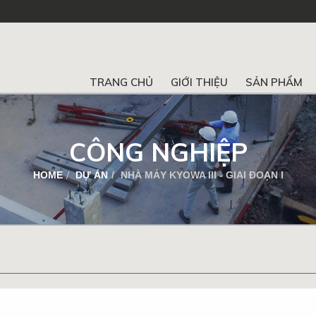
n
TRANG CHỦ
GIỚI THIỆU
SẢN PHẨM
CÔNG NGHIỆP
HOME
DỰ ÁN
NHÀ MÁY KYOWA III - GIAI ĐOẠN I