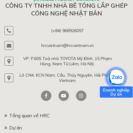
CÔNG TY TNHH NHÀ BÊ TÔNG LẮP GHÉP
CÔNG NGHỆ NHẬT BẢN
(+84) 968926057
hrcvietnam@hrcvietnam.vn
VP: P.605 Toà nhà TOYOTA Mỹ Đình, 15 Phạm
Hùng, Nam Từ Liêm, Hà Nội.
Lô CN4, KCN Nam, Cầu, Thủy Nguyên, Hải Phòng,
Vietnam
Tổng quan về HRC
Dự án