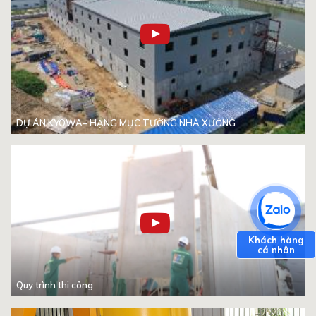
DỰ ÁN KYOWA– HẠNG MỤC TƯỜNG NHÀ XƯỞNG
Quy trình thi công