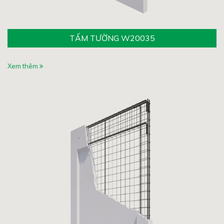
TẤM TƯỜNG W20035
Xem thêm