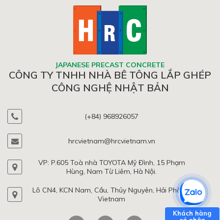
JAPANESE PRECAST CONCRETE
CÔNG TY TNHH NHÀ BÊ TÔNG LẮP GHÉP
CÔNG NGHỆ NHẬT BẢN
(+84) 968926057
hrcvietnam@hrcvietnam.vn
VP: P.605 Toà nhà TOYOTA Mỹ Đình, 15 Phạm
Hùng, Nam Từ Liêm, Hà Nội.
Lô CN4, KCN Nam, Cầu, Thủy Nguyên, Hải Phòng,
Vietnam