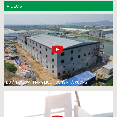
VIDEOS
DỰ ÁN KYOWA– HẠNG MỤC TƯỜNG NHÀ XƯỞNG