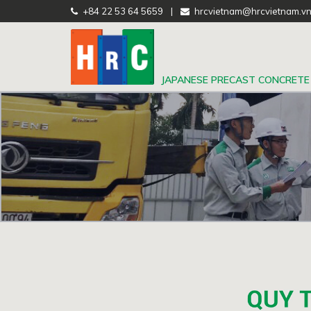
+84 22 53 64 5659
|
hrcvietnam@hrcvietnam.v
JAPANESE PRECAST CONCRETE