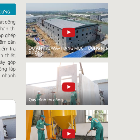
DỰ ÁN KYOWA– HẠNG MỤC TƯỜNG NHÀ
XƯỞNG
Quy trình thi công