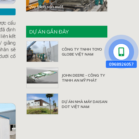
Quy trình sản xuất
DỰ ÁN GẦN ĐÂY
CÔNG TY TNHH TOYO
GLOBE VIỆT NAM
JOHN DEERE - CÔNG TY
TNHH AN MỸ PHÁT
DỰ ÁN NHÀ MÁY DAISAN
DOT VIỆT NAM