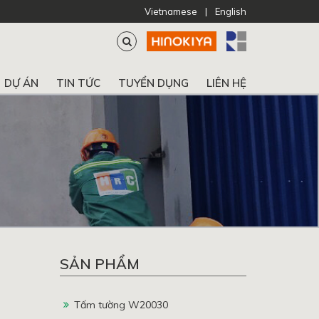
Vietnamese
|
English
DỰ ÁN
TIN TỨC
TUYỂN DỤNG
LIÊN HỆ
SẢN PHẨM
Tấm tường W20030