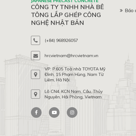
JAPANESE PRECAST CONCRETE
CÔNG TY TNHH NHÀ BÊ
Báo 
TÔNG LẮP GHÉP CÔNG
NGHỆ NHẬT BẢN
(+84) 968926057
hrcvietnam@hrcvietnam.vn
VP: P.605 Toà nhà TOYOTA Mỹ
Đình, 15 Phạm Hùng, Nam Từ
Liêm, Hà Nội.
Lô CN4, KCN Nam, Cầu, Thủy
Nguyên, Hải Phòng, Vietnam