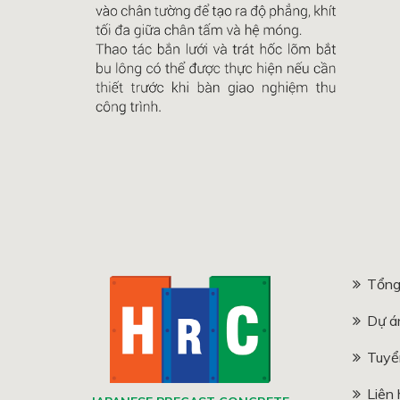
Tổng
Dự á
Tuyể
Liên 