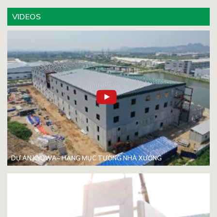
VIDEOS
DỰ ÁN KYOWA– HẠNG MỤC TƯỜNG NHÀ XƯỞNG