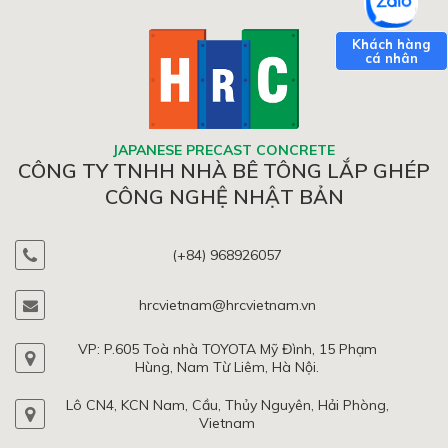
JAPANESE PRECAST CONCRETE
CÔNG TY TNHH NHÀ BÊ TÔNG LẮP GHÉP
CÔNG NGHỆ NHẬT BẢN
(+84) 968926057
hrcvietnam@hrcvietnam.vn
VP: P.605 Toà nhà TOYOTA Mỹ Đình, 15 Phạm
Hùng, Nam Từ Liêm, Hà Nội.
Lô CN4, KCN Nam, Cầu, Thủy Nguyên, Hải Phòng,
Vietnam