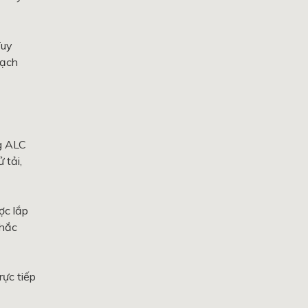
Tuy
gạch
ng ALC
 tải,
ợc lắp
chắc
rực tiếp