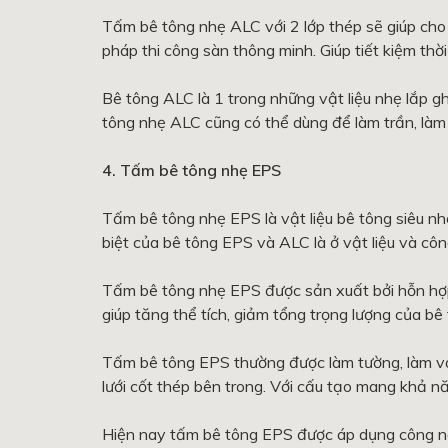
Tấm bê tông nhẹ ALC với 2 lớp thép sẽ giúp cho
pháp thi công sàn thông minh. Giúp tiết kiệm th
Bê tông ALC là 1 trong những vật liệu nhẹ lắp g
tông nhẹ ALC cũng có thể dùng để làm trần, làm 
4. Tấm bê tông nhẹ EPS
Tấm bê tông nhẹ EPS là vật liệu bê tông siêu n
biệt của bê tông EPS và ALC là ở vật liệu và cô
Tấm bê tông nhẹ EPS được sản xuất bởi hỗn hợp
giúp tăng thể tích, giảm tổng trọng lượng của bê
Tấm bê tông EPS thường được làm tường, làm v
lưới cốt thép bên trong. Với cấu tạo mang khả nă
Hiện nay tấm bê tông EPS được áp dụng công ng