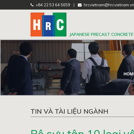
+84 22 53 64 5659
|
hrcvietnam@hrcvietnam.v
JAPANESE PRECAST CONCRETE
HOM
TIN VÀ TÀI LIỆU NGÀNH
Bộ sưu tập 10 loại v