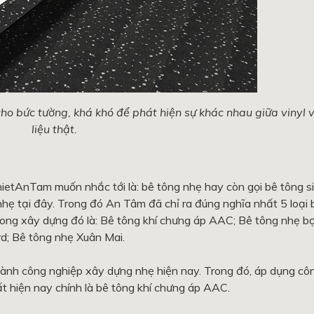
ho bức tường, khá khó để phát hiện sự khác nhau giữa vinyl 
liệu thật.
ietAnTam muốn nhắc tới là: bê tông nhẹ hay còn gọi bê tông si
nhẹ tại đây. Trong đó An Tâm đã chỉ ra đúng nghĩa nhất 5 loại 
rong xây dựng đó là: Bê tông khí chưng áp AAC; Bê tông nhẹ bọt
d; Bê tông nhẹ Xuân Mai.
gành công nghiệp xây dựng nhẹ hiện nay. Trong đó, áp dụng cô
ất hiện nay chính là bê tông khí chưng áp AAC.