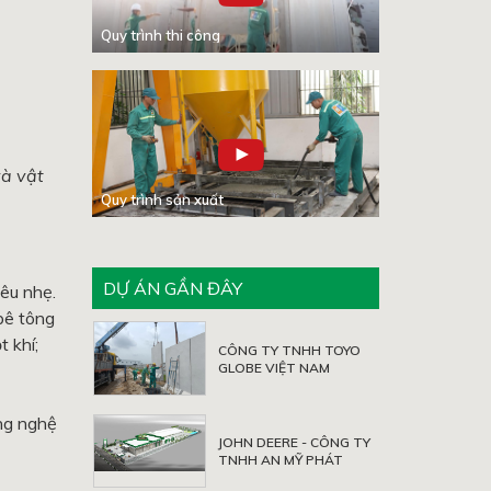
Quy trình thi công
và vật
Quy trình sản xuất
DỰ ÁN GẦN ĐÂY
êu nhẹ.
bê tông
 khí;
CÔNG TY TNHH TOYO
GLOBE VIỆT NAM
ng nghệ
JOHN DEERE - CÔNG TY
TNHH AN MỸ PHÁT