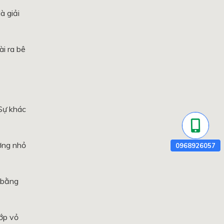
à giải
ài ra bê
 Sự khác
ợng nhỏ
 bằng
ớp vỏ