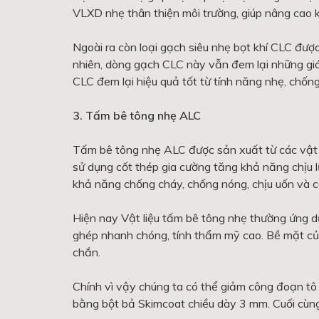
VLXD nhẹ thân thiện môi trường, giúp nâng cao 
Ngoài ra còn loại gạch siêu nhẹ bọt khí CLC đượ
nhiên, dòng gạch CLC này vẫn đem lại những giá t
CLC đem lại hiệu quả tốt từ tính năng nhẹ, chống
3. Tấm bê tông nhẹ ALC
Tấm bê tông nhẹ ALC được sản xuất từ các vật 
sử dụng cốt thép gia cường tăng khả năng chịu lực
khả năng chống cháy, chống nóng, chịu uốn và cá
Hiện nay Vật liệu tấm bê tông nhẹ thường ứng 
ghép nhanh chóng, tính thẩm mỹ cao. Bề mặt c
chắn.
Chính vì vậy chúng ta có thể giảm công đoạn tô 
bằng bột bả Skimcoat chiều dày 3 mm. Cuối cùng l