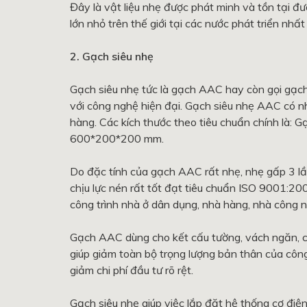
Đây là vật liệu nhẹ được phát minh và tồn tại đư
lớn nhỏ trên thế giới tại các nước phát triển nh
2. Gạch siêu nhẹ
Gạch siêu nhẹ tức là gạch AAC hay còn gọi gạc
với công nghệ hiện đại. Gạch siêu nhẹ AAC có nh
hàng. Các kích thước theo tiêu chuẩn chính l
600*200*200 mm.
Do đặc tính của gạch AAC rất nhẹ, nhẹ gấp 3 lầ
chịu lực nén rất tốt đạt tiêu chuẩn ISO 9001:2
công trình nhà ở dân dụng, nhà hàng, nhà công 
Gạch AAC dùng cho kết cấu tường, vách ngăn, 
giúp giảm toàn bộ trọng lượng bản thân của công
giảm chi phí đầu tư rõ rệt.
Gạch siêu nhẹ giúp việc lắp đặt hệ thống cơ điện