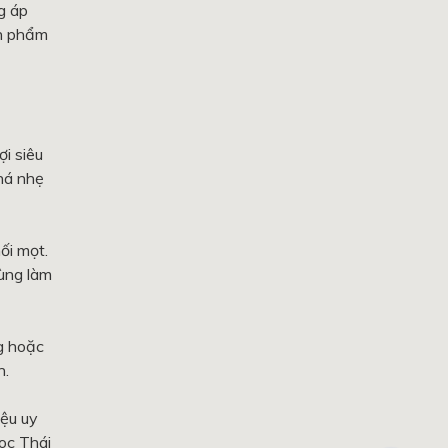
g áp
ản phẩm
i siêu
há nhẹ
ối mọt.
ùng làm
g hoặc
n.
iệu uy
oc Thái