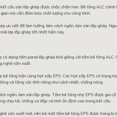
 kết cấu sàn lắp ghép được chắc chắn hơn. Bê tông ALC chính l
ời gian mà vẫn đảm bảo chất lượng cho công trình.
hép ưu việt để làm tường, làm vách ngăn, làm sàn lắp ghép. Ngo
mái lợp lắp ghép tốt nhất hiện nay.
hẹ có dạng tấm panel lắp ghép khá giống vời tấm bê tông ALC.
ng nghệ sản xuất.
 bê tông trộn cùng hạt xốp EPS. Các hạt xốp EPS có trọng lư
 tông và tăng các tính năng như cách nhiệt, chống nóng.
ách ngăn, làm sàn lắp ghép. Tấm bê tông nhẹ EPS được gia cố
ng chịu tải, chống va đập và tính ổn định cao trong kết cấu.
hệ sản xuất mới, nên bề mặt tấm bê tông EPS được trang bị l