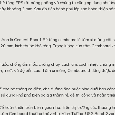
 bê tông EPS rất bằng phẳng và chúng ta cũng áp dụng phươn
p dày khoảng 3 mm. Sau đó tiến hành phủ lớp sơn hoàn thiện s
Anh là Cement Board. Bê tông cemboard là tấm xi măng cốt sợ
n 20 mm, kích thước khổ rộng. Trọng lượng của tấm Cemboard k
ước, chống ẩm mốc, chống cháy, cách âm, cách nhiệt, chống m
 rạn nứt và độ bền cao. Tấm xi măng Cemboard thường được d
 che hệ thống cơ điện, che đường ống nước phía dưới ban côn
ử dụng khá phổ biến do giá thành rẻ, dễ thi công và hoàn thiệ
hoàn thiện trần bên ngoài nhà. Trên thị trường các thương h
ao, tấm Cemboard thường thấy như: Vĩnh Tường, USG Boral, Gypr