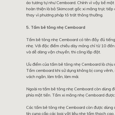
áo tương tự như Cemboard. Chính vì vậy bề mặt
hoàn thiện là bả Skimcoat gốc xi măng trực tiế
thay vì phương pháp tô trát thông thường.
5. Tấm bê tông nhẹ Cemboard
Tấm bê tông nhẹ Cemboard có tên đầy đủ tiếng 
nhẹ. Với đặc điểm chiều dày mỏng chỉ từ 10 đế
và dễ dàng vận chuyển, thi công lắp đặt.
Ưu điểm của tấm bê tông nhẹ Cemboard là chịu n
Tấm cemboard khi sử dụng không bị cong vênh,
vách ngăn, làm trần, làm mái.
Ngoài ra tấm bê tông nhẹ Cemboard còn dùng để
phía mặt tiền. Tấm xi măng nhẹ Cemboard được s
Các tấm bê tông nhẹ Cemboard còn được dùng để 
tín cung cấp các loại vật liệu nhẹ tấm thạch c