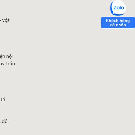
p vật
ện nội
ay trần
 tấ
 đó: