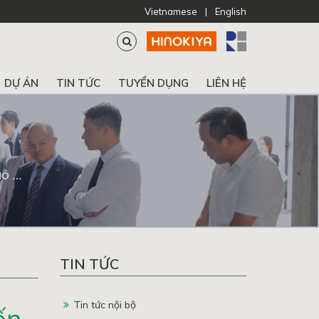
Vietnamese
|
English
DỰ ÁN
TIN TỨC
TUYỂN DỤNG
LIÊN HỆ
NAY
TIN TỨC
Tin tức nội bộ
ến