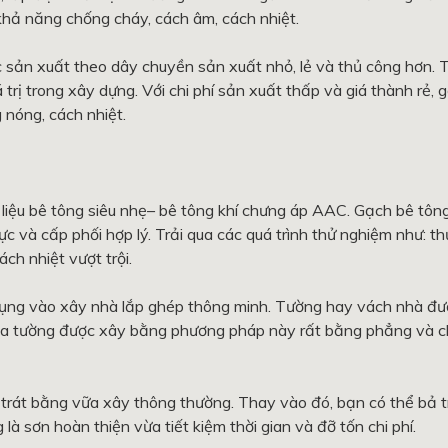
khả năng chống cháy, cách âm, cách nhiệt.
c sản xuất theo dây chuyền sản xuất nhỏ, lẻ và thủ công hơn. 
rị trong xây dựng. Với chi phí sản xuất thấp và giá thành rẻ, 
 nóng, cách nhiệt.
liệu bê tông siêu nhẹ– bê tông khí chưng áp AAC. Gạch bê tô
 và cấp phối hợp lý. Trải qua các quá trình thử nghiệm như: thử
ch nhiệt vượt trội.
dụng vào xây nhà lắp ghép thông minh. Tường hay vách nhà đư
ủa tường được xây bằng phương pháp này rất bằng phẳng và 
trát bằng vữa xây thông thường. Thay vào đó, bạn có thể bả t
à sơn hoàn thiện vừa tiết kiệm thời gian và đỡ tốn chi phí.