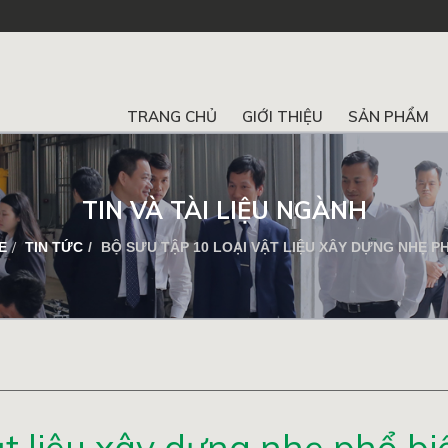
n
TRANG CHỦ
GIỚI THIỆU
SẢN PHẨM
TIN VÀ TÀI LIỆU NGÀNH
E
TIN TỨC
BỘ SƯU TẬP 10 LOẠI VẬT LIỆU XÂY DỰNG NHẸ PHỔ BIẾN HIỆN 
ật liệu xây dựng nhẹ phổ bi