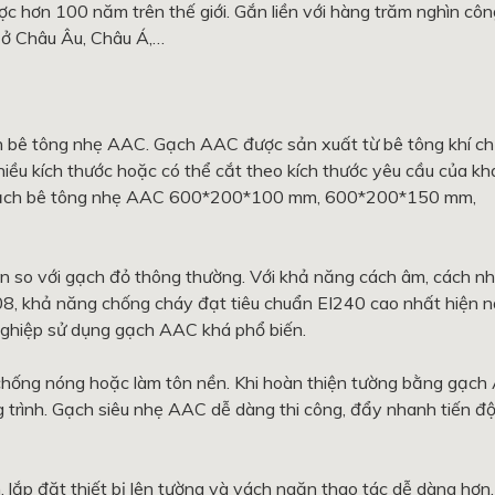
ợc hơn 100 năm trên thế giới. Gắn liền với hàng trăm nghìn côn
ất ở Châu Âu, Châu Á,…
h bê tông nhẹ AAC. Gạch AAC được sản xuất từ bê tông khí c
iều kích thước hoặc có thể cắt theo kích thước yêu cầu của kh
à: Gạch bê tông nhẹ AAC 600*200*100 mm, 600*200*150 mm,
n so với gạch đỏ thông thường. Với khả năng cách âm, cách nhi
008, khả năng chống cháy đạt tiêu chuẩn EI240 cao nhất hiện n
nghiệp sử dụng gạch AAC khá phổ biến.
chống nóng hoặc làm tôn nền. Khi hoàn thiện tường bằng gạch
 trình. Gạch siêu nhẹ AAC dễ dàng thi công, đẩy nhanh tiến đ
, lắp đặt thiết bị lên tường và vách ngăn thao tác dễ dàng hơn.