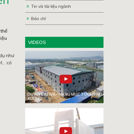
Tin và tài liệu ngành
Báo chí
 thể
iệu
VIDEOS
 dụ như
yl… có
DỰ ÁN KYOWA– HẠNG MỤC TƯỜNG NHÀ
XƯỞNG