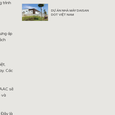
g trình
DỰ ÁN NHÀ MÁY DAISAN
DOT VIỆT NAM
hưng áp
ách
ệt,
ay. Các
 AAC sẽ
ộ và
 Đây là